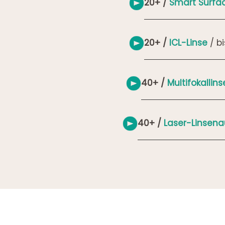
20+ /
Smart Surfa
20+ /
ICL-Linse
/ b
40+ /
Multifokallin
40+ /
Laser-Linsen