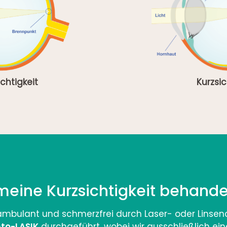
chtigkeit
Kurzsic
meine Kurzsichtigkeit behande
 ambulant und schmerzfrei durch Laser- oder Linsenc
to-LASIK
durchgeführt, wobei wir ausschließlich ei