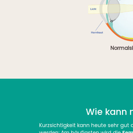
Normalsi
Wie kann 
Kurzsichtigkeit kann heute sehr gut
werden: Am häufigsten wird die
Fem